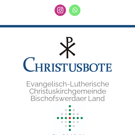
Zum
Instagram
WhatsApp
Inhalt
springen
Evangelisch-Lutherische
Christuskirchgemeinde
Bischofswerdaer Land