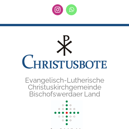
Zum
Instagram
WhatsApp
Inhalt
springen
Evangelisch-Lutherische
Christuskirchgemeinde
Bischofswerdaer Land