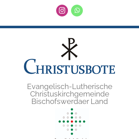
Zum
Instagram
WhatsApp
Inhalt
springen
Evangelisch-Lutherische
Christuskirchgemeinde
Bischofswerdaer Land