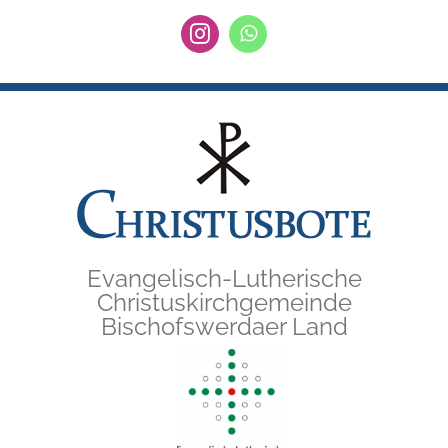
Zum
Instagram
WhatsApp
Inhalt
springen
Evangelisch-Lutherische
Christuskirchgemeinde
Bischofswerdaer Land