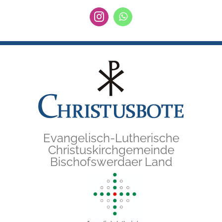
Zum
Instagram
WhatsApp
Inhalt
springen
Evangelisch-Lutherische
Christuskirchgemeinde
Bischofswerdaer Land