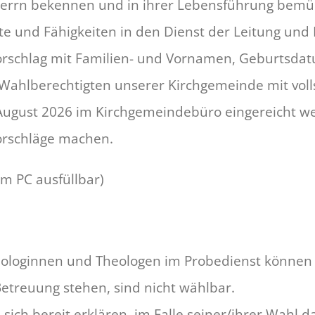
 Herrn bekennen und in ihrer Lebensführung bemüh
äfte und Fähigkeiten in den Dienst der Leitung un
rschlag mit Familien- und Vornamen, Geburtsdat
 Wahlberechtigten unserer Kirchgemeinde mit vo
 August 2026 im Kirchgemeindebüro eingereicht wer
vorschläge machen.
m PC ausfüllbar)
heologinnen und Theologen im Probedienst können 
Betreuung stehen, sind nicht wählbar.
sich bereit erklären, im Falle seiner/ihrer Wahl 