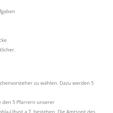
ufgaben
cke
licher.
rchenvorsteher zu wählen. Dazu werden 5
 den 5 Pfarrern unserer
la-Uhyst a.T. bestehen. Die Amtszeit des