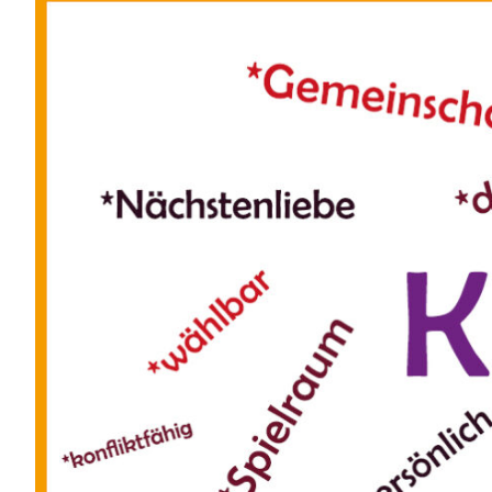
Zeige
grösseres
Bild