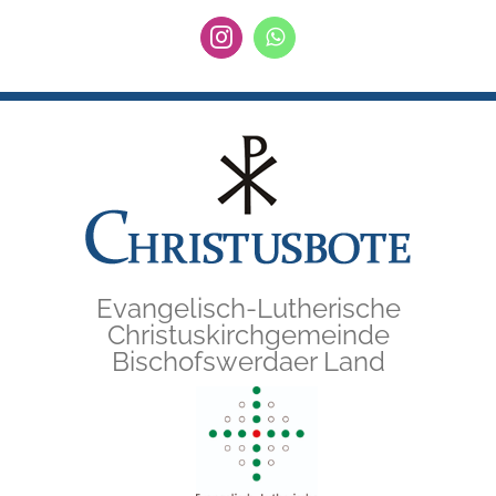
Zum
Instagram
WhatsApp
Inhalt
springen
Evangelisch-Lutherische
Christuskirchgemeinde
Bischofswerdaer Land