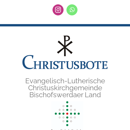
Zum
Instagram
WhatsApp
Inhalt
springen
Evangelisch-Lutherische
Christuskirchgemeinde
Bischofswerdaer Land