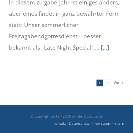
In diesem zu:gabe-Jahr ist einiges anders,
aber eines findet in ganz bewährter Form
statt: Unser sommerlicher
Freitagabendgottesdienst – besser
bekannt als „Late Night Special“.…
[...]
Vor
1
2
© Copyright 2012 -
2026 by Christusbote.de
Kontakt
-
Datenschutz
-
Impressum
-
Intern