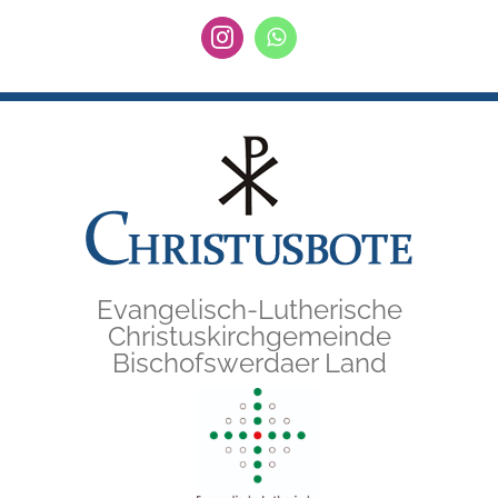
Zum
Instagram
WhatsApp
Inhalt
springen
Evangelisch-Lutherische
Christuskirchgemeinde
Bischofswerdaer Land