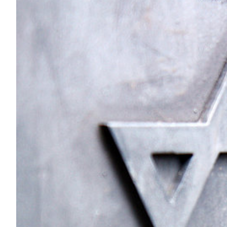
Zeige
grösseres
Bild