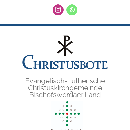
Zum
Instagram
WhatsApp
Inhalt
springen
Evangelisch-Lutherische
Christuskirchgemeinde
Bischofswerdaer Land