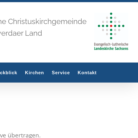
he Christuskirchgemeinde
werdaer Land
ckblick
Kirchen
Service
Kontakt
ive übertragen.